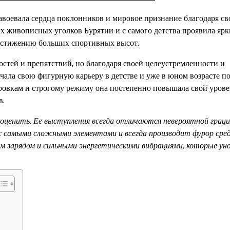
завоевала сердца поклонников и мировое признание благодаря с
х живописных уголков Бурятии и с самого детства проявила ярк
достижению больших спортивных высот.
стей и препятствий, но благодаря своей целеустремленности и
чала свою фигурную карьеру в детстве и уже в юном возрасте по
ровкам и строгому режиму она постепенно повышала свой урове
в.
ценить. Ее выступления всегда отличаются невероятной грацие
я с самыми сложными элементами и всегда производит фурор сре
ым зарядом и сильными энергетическими вибрациями, которые уно