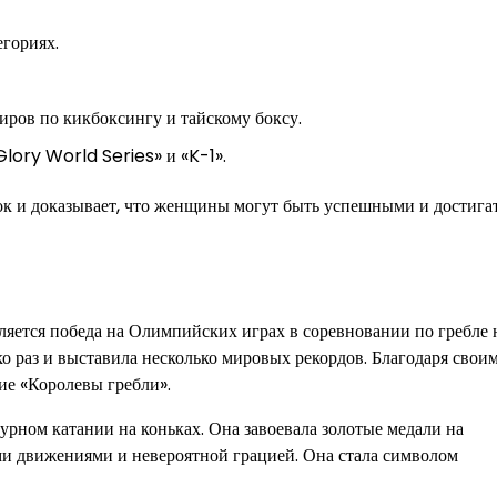
гориях.
ров по кикбоксингу и тайскому боксу.
lory World Series» и «K-1».
ок и доказывает, что женщины могут быть успешными и достига
яется победа на Олимпийских играх в соревновании по гребле 
о раз и выставила несколько мировых рекордов. Благодаря свои
ие «Королевы гребли».
рном катании на коньках. Она завоевала золотые медали на
и движениями и невероятной грацией. Она стала символом