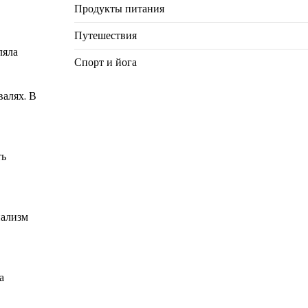
Продукты питания
Путешествия
ляла
Спорт и йога
валях. В
ть
нализм
а