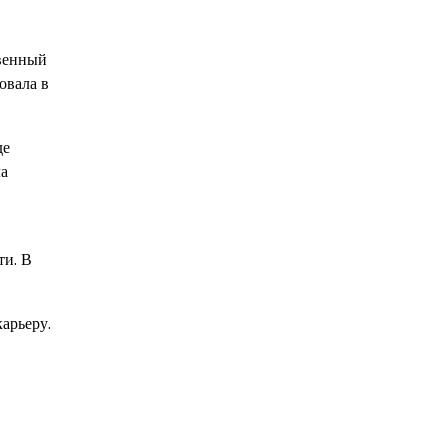
твенный
овала в
де
ла
ти. В
арьеру.