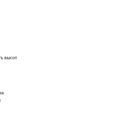
ть высот
на
м