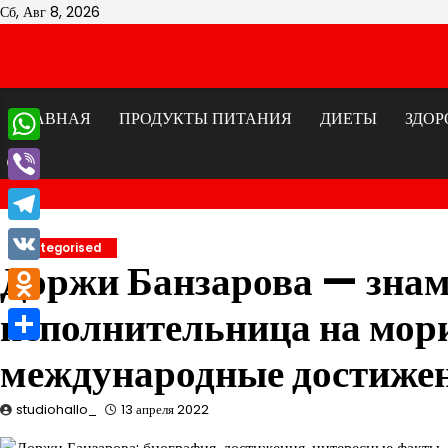
Перейти
Сб, Авг 8, 2026
к
содержимому
ГЛАВНАЯ
ПРОДУКТЫ ПИТАНИЯ
ДИЕТЫ
ЗДОР
WhatsApp
Viber
Telegram
Uncategorised
Доржи Банзарова — знам
VK
исполнительница на мор
Odnoklassniki
Отправить
международные достижен
studiohallo_
13 апреля 2022