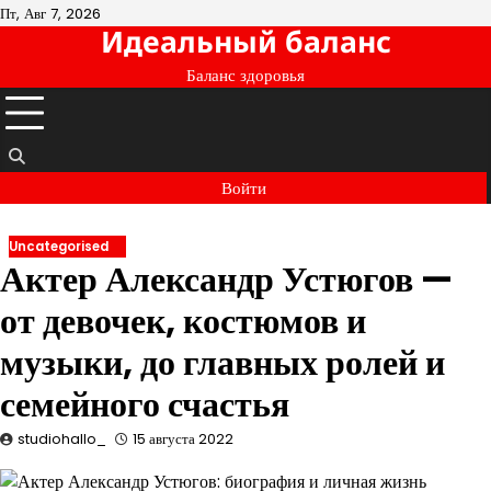
Перейти
Пт, Авг 7, 2026
Идеальный баланс
к
содержимому
Баланс здоровья
Войти
Uncategorised
Актер Александр Устюгов —
от девочек, костюмов и
музыки, до главных ролей и
семейного счастья
studiohallo_
15 августа 2022