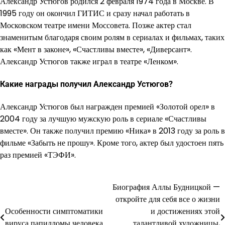
Александр Устюгов родился 2 февраля 1974 года в Москве. В
1995 году он окончил ГИТИС и сразу начал работать в
Московском театре имени Моссовета. Позже актер стал
знаменитым благодаря своим ролям в сериалах и фильмах, таких
как «Мент в законе», «Счастливы вместе», «Диверсант».
Александр Устюгов также играл в театре «Ленком».
Какие награды получил Александр Устюгов?
Александр Устюгов был награжден премией «Золотой орел» в
2004 году за лучшую мужскую роль в сериале «Счастливы
вместе». Он также получил премию «Ника» в 2013 году за роль в
фильме «Забыть не прошу». Кроме того, актер был удостоен пять
раз премией «ТЭФИ».
Биография Аллы Будницкой —
Навигация
откройте для себя все о жизни
по
Особенности симптоматики
и достижениях этой
вируса папилломы человека
талантливой художницы,