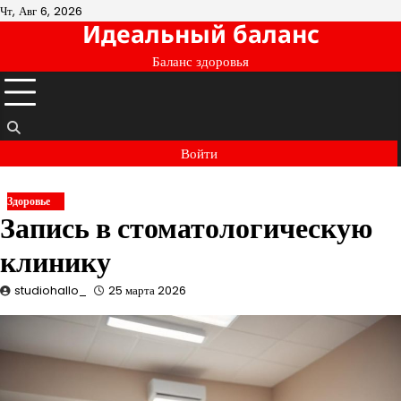
Перейти
Чт, Авг 6, 2026
Идеальный баланс
к
содержимому
Баланс здоровья
Войти
Здоровье
Запись в стоматологическую
клинику
studiohallo_
25 марта 2026