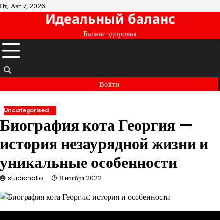
Перейти
Пт, Авг 7, 2026
Идеальный баланс
к
содержимому
Баланс здоровья
Войти
Uncategorised
Биография кота Георгия —
история незаурядной жизни и
уникальные особенности
studiohallo_
8 ноября 2022