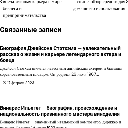
впечатляющая карьера в мире
спине: обзор средств для
бизнеса и
домашнего использования
записям
предпринимательства
Связанные записи
Биография Джейсона Стэтхэма — увлекательный
рассказ о жизни и карьере легендарного актера и
боеца
Джейсон Стэтхэм является известным английским актером и бывшим
соревновательным пловцом. Он родился 26 июля 1967…
17 февраля 2023
Винарис Ильегет – биография, происхождение и
национальность признанного мастера виноделия
Винарис Ильегет — знаменитый итальянский композитор, дирижер и
пианист. Родился 14 июня 1932 года в…