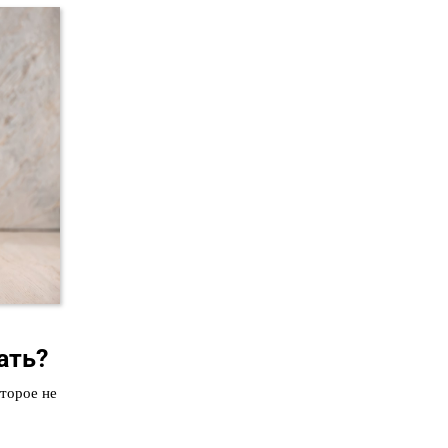
ать?
оторое не