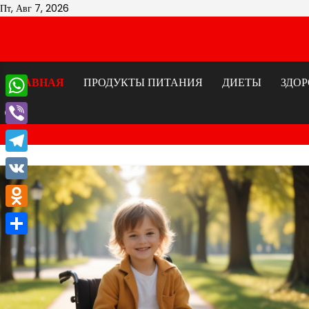
Перейти
Пт, Авг 7, 2026
к
содержимому
ГЛАВНАЯ
ПРОДУКТЫ ПИТАНИЯ
ДИЕТЫ
ЗДОР
WhatsApp
Viber
Telegram
VK
Odnoklassniki
Отправить