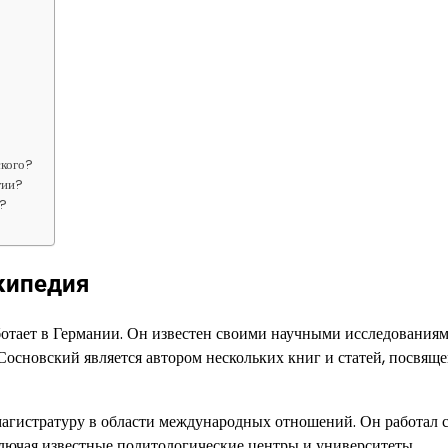
ского?
гии?
о?
кипедия
ботает в Германии. Он известен своими научными исследованиям
основский является автором нескольких книг и статей, посвящ
магистратуру в области международных отношений. Он работал 
лючая известные политологические центры и университеты.