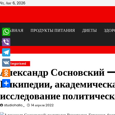
Перейти
Чт, Авг 6, 2026
к
содержимому
ГЛАВНАЯ
ПРОДУКТЫ ПИТАНИЯ
ДИЕТЫ
ЗДОР
WhatsApp
Viber
Telegram
Uncategorised
Александр Сосновский —
VK
Википедии, академическа
Odnoklassniki
Отправить
исследование политическ
studiohallo_
14 апреля 2022