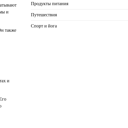
Продукты питания
ватывают
мы и
Путешествия
Спорт и йога
Он также
тах и
Его
о