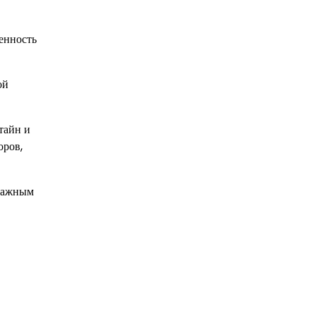
енность
ой
тайн и
оров,
 важным