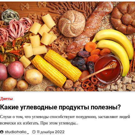
Диеты
Какие углеводные продукты полезны?
Слухи о том, что углеводы способствуют похудению, заставляют людей
всячески их избегать. При этом углеводы…
studiohallo_
11 декабря 2022