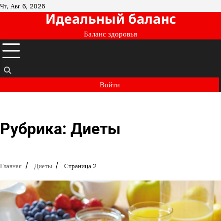
Перейти
Чт, Авг 6, 2026
Идеальный баланс
к
содержимому
Баланс здоровья
Войти
Рубрика:
Диеты
Главная
Диеты
Страница 2