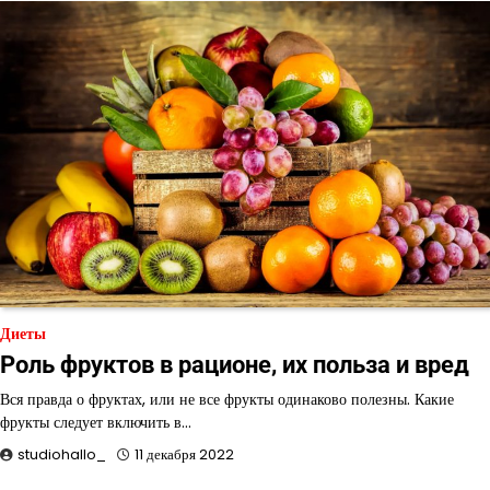
Диеты
Роль фруктов в рационе, их польза и вред
Вся правда о фруктах, или не все фрукты одинаково полезны. Какие
фрукты следует включить в…
studiohallo_
11 декабря 2022