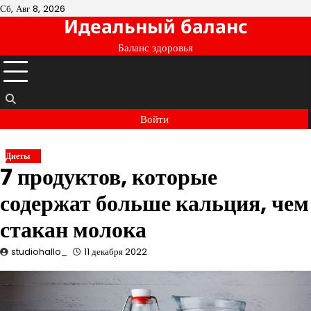
Перейти
Сб, Авг 8, 2026
Идеальный баланс
к
содержимому
Баланс здоровья
Войти
Диеты
7 продуктов, которые
содержат больше кальция, чем
стакан молока
studiohallo_
11 декабря 2022