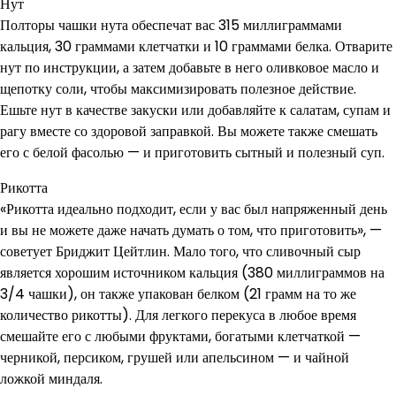
Нут
Полторы чашки нута обеспечат вас 315 миллиграммами
кальция, 30 граммами клетчатки и 10 граммами белка. Отварите
нут по инструкции, а затем добавьте в него оливковое масло и
щепотку соли, чтобы максимизировать полезное действие.
Ешьте нут в качестве закуски или добавляйте к салатам, супам и
рагу вместе со здоровой заправкой. Вы можете также смешать
его с белой фасолью — и приготовить сытный и полезный суп.
Рикотта
«Рикотта идеально подходит, если у вас был напряженный день
и вы не можете даже начать думать о том, что приготовить», —
советует Бриджит Цейтлин. Мало того, что сливочный сыр
является хорошим источником кальция (380 миллиграммов на
3/4 чашки), он также упакован белком (21 грамм на то же
количество рикотты). Для легкого перекуса в любое время
смешайте его с любыми фруктами, богатыми клетчаткой —
черникой, персиком, грушей или апельсином — и чайной
ложкой миндаля.