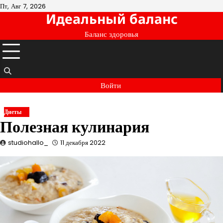
Перейти
Пт, Авг 7, 2026
Идеальный баланс
к
содержимому
Баланс здоровья
Войти
Диеты
Полезная кулинария
studiohallo_
11 декабря 2022