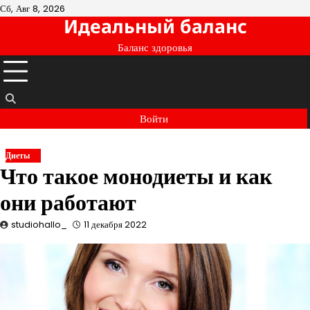
Перейти
Сб, Авг 8, 2026
Идеальный баланс
к
содержимому
Баланс здоровья
Войти
Диеты
Что такое монодиеты и как
они работают
studiohallo_
11 декабря 2022