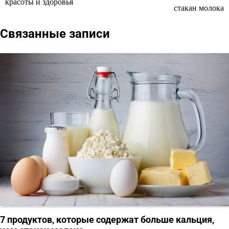
красоты и здоровья
по
стакан молока
записям
Связанные записи
7 продуктов, которые содержат больше кальция,