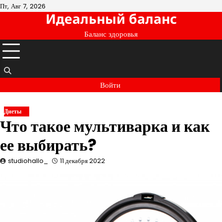
Перейти
Пт, Авг 7, 2026
Идеальный баланс
к
содержимому
Баланс здоровья
Войти
Диеты
Что такое мультиварка и как
ее выбирать?
studiohallo_
11 декабря 2022