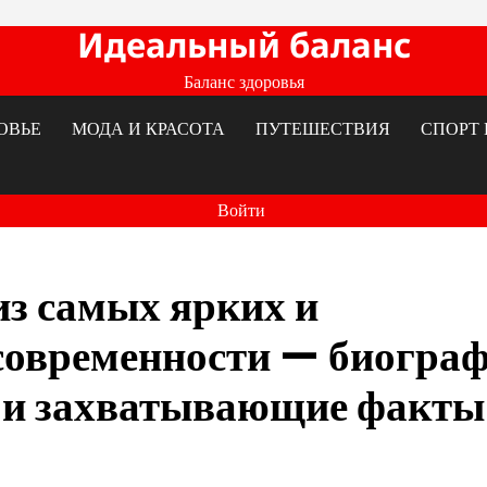
Идеальный баланс
Баланс здоровья
ОВЬЕ
МОДА И КРАСОТА
ПУТЕШЕСТВИЯ
СПОРТ 
Войти
из самых ярких и
современности — биограф
 и захватывающие факты