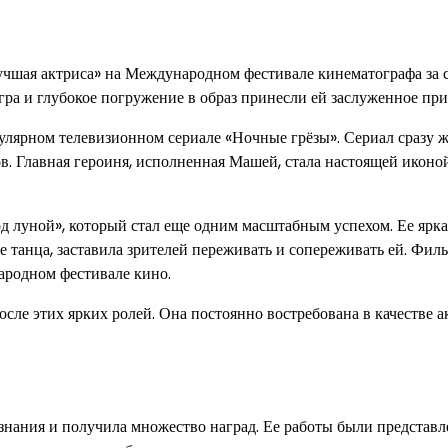
чшая актриса» на Международном фестивале кинематографа за 
ра и глубокое погружение в образ принесли ей заслуженное при
улярном телевизионном сериале «Ночные грёзы». Сериал сразу ж
. Главная героиня, исполненная Машей, стала настоящей иконо
 луной», который стал еще одним масштабным успехом. Ее ярка
 танца, заставила зрителей переживать и сопереживать ей. Фил
родном фестивале кино.
е этих ярких ролей. Она постоянно востребована в качестве а
нания и получила множество наград. Ее работы были представл