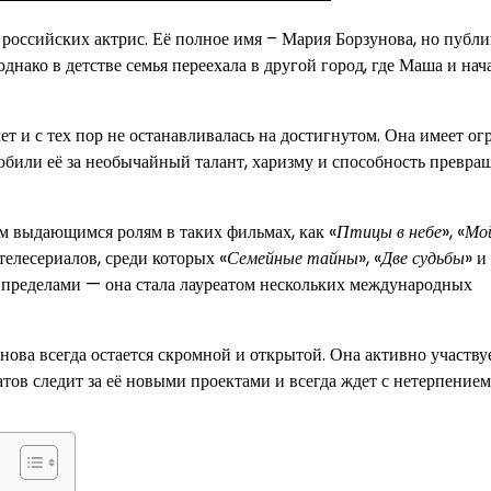
российских актрис. Её полное имя – Мария Борзунова, но публи
нако в детстве семья переехала в другой город, где Маша и нач
ет и с тех пор не останавливалась на достигнутом. Она имеет о
юбили её за необычайный талант, харизму и способность превра
м выдающимся ролям в таких фильмах, как «
Птицы в небе
», «
Мо
телесериалов, среди которых «
Семейные тайны
», «
Две судьбы
» и
 её пределами — она стала лауреатом нескольких международных
ова всегда остается скромной и открытой. Она активно участву
ов следит за её новыми проектами и всегда ждет с нетерпением