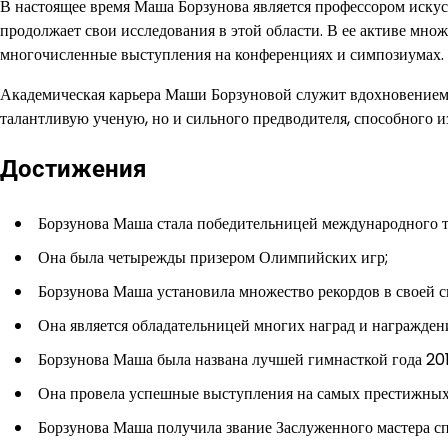
В настоящее время Маша Борзунова является профессором иску
продолжает свои исследования в этой области. В ее активе мно
многочисленные выступления на конференциях и симпозиумах. О
Академическая карьера Маши Борзуновой служит вдохновением д
талантливую ученую, но и сильного предводителя, способного и
Достижения
Борзунова Маша стала победительницей международного т
Она была четырежды призером Олимпийских игр;
Борзунова Маша установила множество рекордов в своей с
Она является обладательницей многих наград и награжден
Борзунова Маша была названа лучшей гимнасткой года 201
Она провела успешные выступления на самых престижных
Борзунова Маша получила звание Заслуженного мастера сп