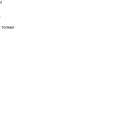
и
.
 только