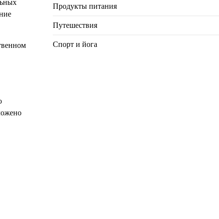
льных
Продукты питания
ение
Путешествия
Спорт и йога
твенном
о
ложено