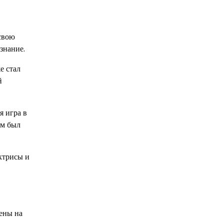
свою
знание.
е стал
й
я игра в
ьм был
ктрисы и
ены на