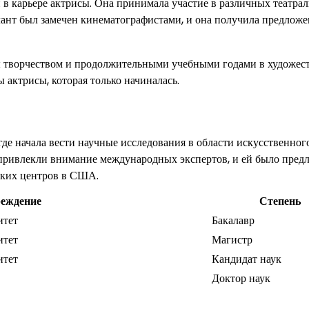
 в карьере актрисы. Она принимала участие в различных театра
алант был замечен кинематографистами, и она получила предлож
 творчеством и продолжительными учебными годами в художес
 актрисы, которая только начиналась.
де начала вести научные исследования в области искусственног
 привлекли внимание международных экспертов, и ей было пред
ских центров в США.
еждение
Степень
итет
Бакалавр
итет
Магистр
итет
Кандидат наук
Доктор наук