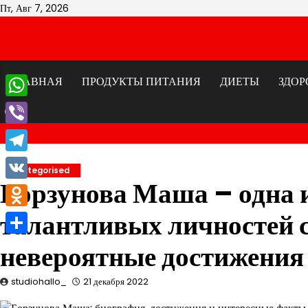
Перейти
Пт, Авг 7, 2026
к
содержимому
ГЛАВНАЯ
ПРОДУКТЫ ПИТАНИЯ
ДИЕТЫ
ЗДОР
WhatsApp
Viber
Telegram
Uncategorised
Борзунова Маша – одна 
VK
талантливых личностей 
Odnoklassniki
Отправить
невероятные достижения
studiohallo_
21 декабря 2022