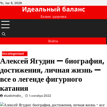
Перейти
Чт, Авг 6, 2026
Идеальный баланс
к
содержимому
Баланс здоровья
Войти
Uncategorised
Алексей Ягудин — биография,
достижения, личная жизнь —
все о легенде фигурного
катания
studiohallo_
1 сентября 2022