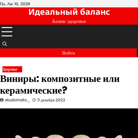
Перейти
Пн, Авг 10, 2026
Идеальный баланс
к
содержимому
Баланс здоровья
Войти
Здоровье
Виниры: композитные или
керамические?
studiohallo_
11 декабря 2022