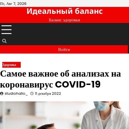
Перейти
Пт, Авг 7, 2026
Идеальный баланс
к
содержимому
Баланс здоровья
Войти
Здоровье
Самое важное об анализах на
коронавирус COVID-19
studiohallo_
11 декабря 2022