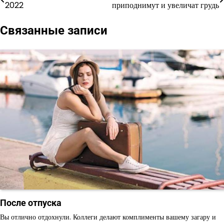
2022
приподнимут и увеличат грудь
по
Связанные записи
записям
После отпуска
Вы отлично отдохнули. Коллеги делают комплименты вашему загару и