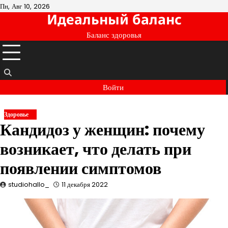
Перейти
Пн, Авг 10, 2026
Идеальный баланс
к
содержимому
Баланс здоровья
Войти
Здоровье
Кандидоз у женщин: почему
возникает, что делать при
появлении симптомов
studiohallo_
11 декабря 2022