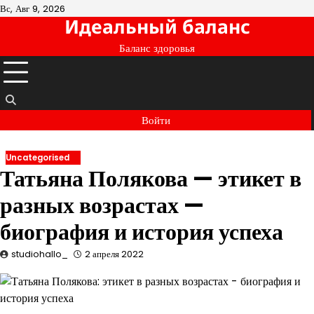
Перейти
Вс, Авг 9, 2026
Идеальный баланс
к
содержимому
Баланс здоровья
Войти
Uncategorised
Татьяна Полякова — этикет в
разных возрастах —
биография и история успеха
studiohallo_
2 апреля 2022