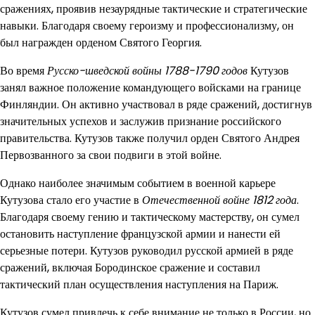
сражениях, проявив незаурядные тактические и стратегические
навыки. Благодаря своему героизму и профессионализму, он
был награжден орденом Святого Георгия.
Во время
Русско-шведской войны 1788-1790 годов
Кутузов
занял важное положение командующего войсками на границе
Финляндии. Он активно участвовал в ряде сражений, достигнув
значительных успехов и заслужив признание российского
правительства. Кутузов также получил орден Святого Андрея
Первозванного за свои подвиги в этой войне.
Однако наиболее значимым событием в военной карьере
Кутузова стало его участие в
Отечественной войне 1812 года
.
Благодаря своему гению и тактическому мастерству, он сумел
остановить наступление французской армии и нанести ей
серьезные потери. Кутузов руководил русской армией в ряде
сражений, включая Бородинское сражение и составил
тактический план осуществления наступления на Париж.
Кутузов сумел привлечь к себе внимание не только в России, но