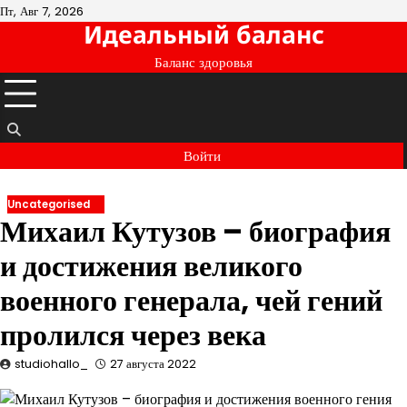
Перейти
Пт, Авг 7, 2026
Идеальный баланс
к
содержимому
Баланс здоровья
Войти
Uncategorised
Михаил Кутузов – биография
и достижения великого
военного генерала, чей гений
пролился через века
studiohallo_
27 августа 2022