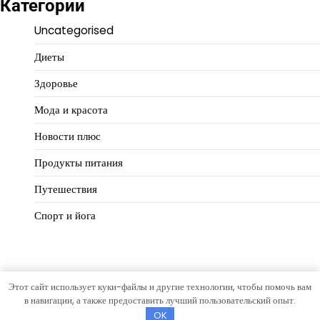
Категории
Uncategorised
Диеты
Здоровье
Мода и красота
Новости плюс
Продукты питания
Путешествия
Спорт и йога
Этот сайт использует куки-файлы и другие технологии, чтобы помочь вам
Copyright © 2026
Идеальный баланс
Тема Hourly News от
в навигации, а также предоставить лучший пользовательский опыт.
Artify Themes
.
OK