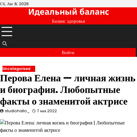
Перейти
Сб, Авг 8, 2026
Идеальный баланс
к
содержимому
Баланс здоровья
Войти
Uncategorised
Перова Елена — личная жизнь
и биография. Любопытные
факты о знаменитой актрисе
studiohallo_
7 мая 2022