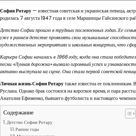
София Ротару
— известная советская и украинская певица, акт
родилась 7 августа 1947 года в селе Маршинцы Гайсинского ра
Детство Софии прошло в трудных послевоенных годах. Ее семья
уже в раннем детстве проявлять свои музыкальные способности
художественных мероприятиях и школьных концертах, что сформ
Карьера Софии началась в 1966 году, когда она стала победите
песни «Лунная дорожка» вызвало огромный успех и узнаваемость
активно выступала на сцене. Она стала первой советской певице
Личная жизнь Софии Ротару
также известна ее поклонникам. В
Руслана. Однако брак состоялся на короткое время, и пара расст
Анатолия Ефименко, бывшего футболиста и настоящего чемпиона.
Содержание
Детство Софии Ротару
Ранние годы