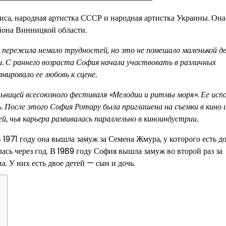
риса, народная артистка СССР и народная артистка Украины. Она
йона Винницкой области.
 пережила немало трудностей, но это не помешало маленькой д
. С раннего возраста София начала участвовать в различных
ировало ее любовь к сцене.
льницей всесоюзного фестиваля «Мелодии и ритмы моря». Ее исп
. После этого София Ротару была приглашена на съемки в кино 
й, чья карьера развивалась параллельно в киноиндустрии.
 1971 году она вышла замуж за Семена Жмура, у которого есть д
алась через год. В 1989 году София вышла замуж во второй раз за
 У них есть двое детей — сын и дочь.