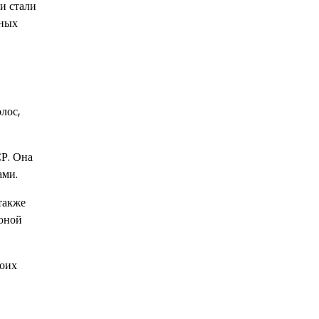
и стали
ьных
лос,
Р. Она
ами.
также
коной
воих