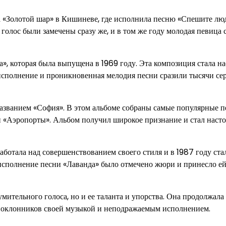
а «Золотой шар» в Кишиневе, где исполнила песню «Спешите лю
голос были замечены сразу же, и в том же году молодая певица 
, которая была выпущена в 1969 году. Эта композиция стала н
исполнение и проникновенная мелодия песни сразили тысячи се
азванием «София». В этом альбоме собраны самые популярные п
» и «Аэропорты». Альбом получил широкое признание и стал нас
ботала над совершенствованием своего стиля и в 1987 году ста
 исполнение песни «Лаванда» было отмечено жюри и принесло е
умительного голоса, но и ее таланта и упорства. Она продолжала
 поклонников своей музыкой и неподражаемым исполнением.