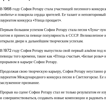
В 1968 году София Ротару стала участницей песенного конкурс
любить» и покорила сердца зрителей. Ее талант и неповторимый 
лауреатом конкурса «Улица прощает».
Первым большим успехом Софии Ротару стала песня «Луна-луна»
хитом и принесла певице популярность в СССР. Великолепное 
открыли двери к дальнейшим творческим успехам.
В 1972 году София Ротару выпустила свой первый альбом под н
певицы того времени, такие как «Птица счастья», «Белые розы
прорывом в карьере Софии Ротару.
Продолжая свою творческую карьеру, София Ротару неустанно ра
лауреатом Международного конкурса песни в Светлогорске. Ее
заслуженное признание.
Прорыв на сцене Софии Ротару стал не только результатом ее из
и совершенствоваться, создавать новые композиции и радовать