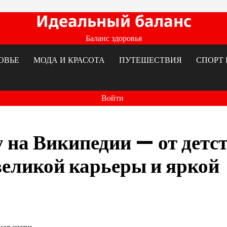
Идеальный баланс
Баланс здоровья
ОВЬЕ
МОДА И КРАСОТА
ПУТЕШЕСТВИЯ
СПОРТ 
Войти
 на Википедии — от детс
 великой карьеры и яркой