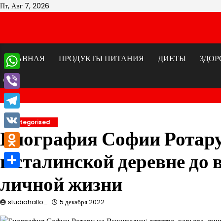
Перейти
Пт, Авг 7, 2026
к
содержимому
ГЛАВНАЯ
ПРОДУКТЫ ПИТАНИЯ
ДИЕТЫ
ЗДОР
WhatsApp
Viber
Telegram
Uncategorised
Биография Софии Ротару
VK
в сталинской деревне до
Odnoklassniki
Отправить
личной жизни
studiohallo_
5 декабря 2022