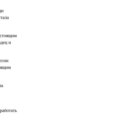
ди
стала
астоящим
рдец и
есни
тоящим
ла
й
 работать