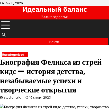
Перейти
Сб, Авг 8, 2026
Идеальный баланс
к
содержимому
Баланс здоровья
Войти
Uncategorised
Биография Феликса из стрей
кидс — история детства,
незабываемые успехи и
творческие открытия
studiohallo_
16 января 2023