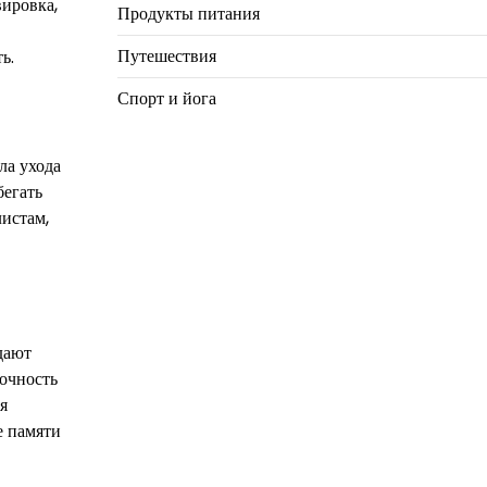
ировка,
Продукты питания
Путешествия
ь.
Спорт и йога
ла ухода
бегать
истам,
дают
очность
я
е памяти