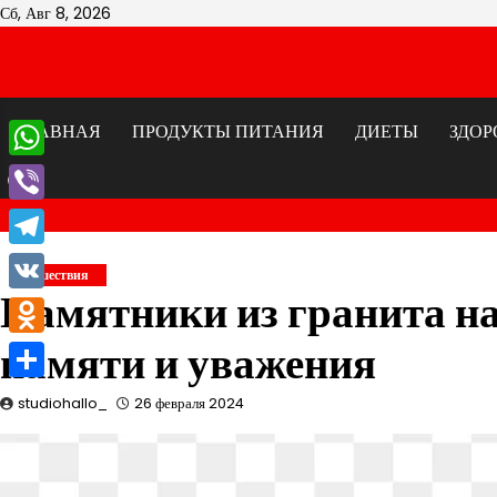
Перейти
Сб, Авг 8, 2026
к
содержимому
ГЛАВНАЯ
ПРОДУКТЫ ПИТАНИЯ
ДИЕТЫ
ЗДОР
WhatsApp
Viber
Telegram
Путешествия
Памятники из гранита на
VK
памяти и уважения
Odnoklassniki
Отправить
studiohallo_
26 февраля 2024