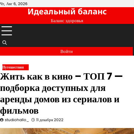
Перейти
Чт, Авг 6, 2026
Идеальный баланс
к
содержимому
Баланс здоровья
Войти
Путешествия
Жить как в кино – ТОП 7 —
подборка доступных для
аренды домов из сериалов и
фильмов
studiohallo_
11 декабря 2022