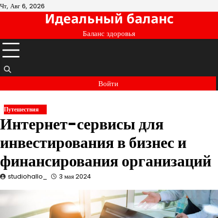
Перейти
Чт, Авг 6, 2026
Идеальный баланс
к
содержимому
Баланс здоровья
Войти
Путешествия
Интернет-сервисы для
инвестирования в бизнес и
финансирования организаций
studiohallo_
3 мая 2024