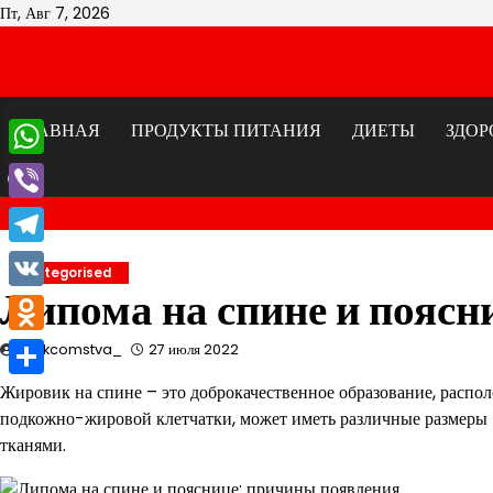
Перейти
Пт, Авг 7, 2026
к
содержимому
ГЛАВНАЯ
ПРОДУКТЫ ПИТАНИЯ
ДИЕТЫ
ЗДОР
WhatsApp
Viber
Telegram
Uncategorised
Липома на спине и поясн
VK
Odnoklassniki
znakcomstva_
27 июля 2022
Отправить
Жировик на спине – это доброкачественное образование, распол
подкожно-жировой клетчатки, может иметь различные размеры –
тканями.