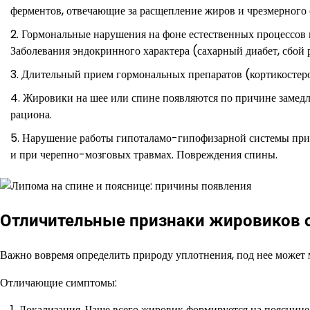
ферментов, отвечающие за расщепление жиров и чрезмерного 
Гормональные нарушения на фоне естественных процессов в
Заболевания эндокринного характера (сахарный диабет, сбой
Длительный прием гормональных препаратов (кортикостеро
Жировики на шее или спине появляются по причине замедл
рациона.
Нарушение работы гипоталамо-гипофизарной системы при
и при черепно-мозговых травмах. Повреждения спины.
Отличительные признаки жировиков о
Важно вовремя определить природу уплотнения, под нее может м
Отличающие симптомы:
Локализация. Чаще всего жировик формируется на пояснице,