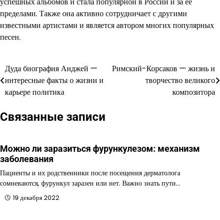
успешных альбомов и стала популярной в России и за ее
пределами. Также она активно сотрудничает с другими
известными артистами и является автором многих популярных
песен.
Дуда биография Анджей —
Римский-Корсаков — жизнь и
Навигация
интересные факты о жизни и
творчество великого
по
карьере политика
композитора
записям
Связанные записи
Можно ли заразиться фурункулезом: механизм
заболевания
Пациенты и их родственники после посещения дерматолога
сомневаются, фурункул заразен или нет. Важно знать пути…
19 декабря 2022