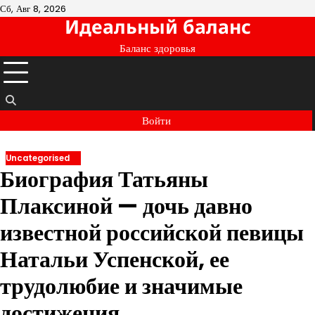
Перейти
Сб, Авг 8, 2026
Идеальный баланс
к
содержимому
Баланс здоровья
Войти
Uncategorised
Биография Татьяны
Плаксиной — дочь давно
известной российской певицы
Натальи Успенской, ее
трудолюбие и значимые
достижения