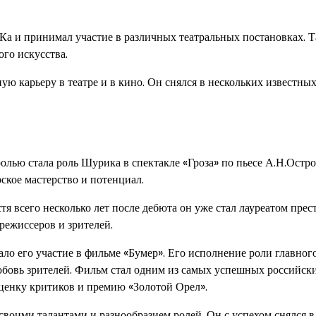
а и принимал участие в различных театральных постановках. Т
ого искусства.
 карьеру в театре и в кино. Он снялся в нескольких известны
олью стала роль Шурика в спектакле «Гроза» по пьесе А.Н.Остро
рское мастерство и потенциал.
 всего несколько лет после дебюта он уже стал лауреатом пре
режиссеров и зрителей.
 его участие в фильме «Бумер». Его исполнение роли главног
юбовь зрителей. Фильм стал одним из самых успешных российск
ценку критиков и премию «Золотой Орел».
оими талантами и разнообразием ролей. Он с успехом снялся в