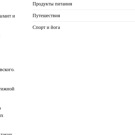
Продукты питания
Путешествия
алант и
Спорт и йога
х
вского.
стижной
о
их
 таких