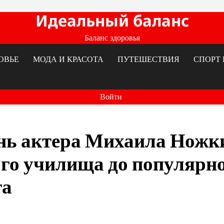
Идеальный баланс
Баланс здоровья
ОВЬЕ
МОДА И КРАСОТА
ПУТЕШЕСТВИЯ
СПОРТ 
Войти
нь актера Михаила Ножк
ого училища до популярн
та