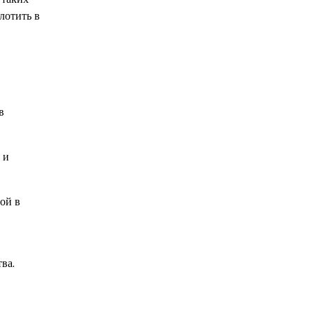
лотить в
в
 и
ой в
ва.