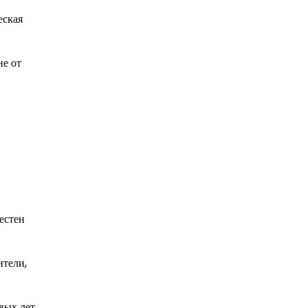
еская
не от
естен
ители,
вых лет