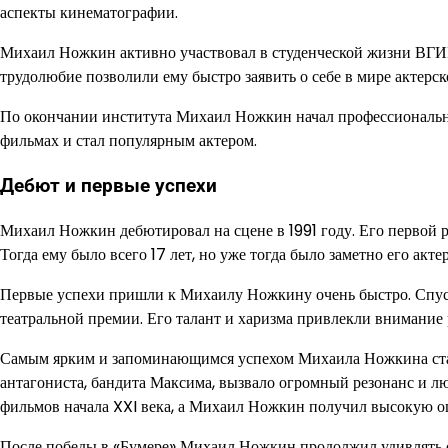
аспекты кинематографии.
Михаил Ножкин активно участвовал в студенческой жизни ВГИК
трудолюбие позволили ему быстро заявить о себе в мире актерск
По окончании института Михаил Ножкин начал профессиональную
фильмах и стал популярным актером.
Дебют и первые успехи
Михаил Ножкин дебютировал на сцене в 1991 году. Его первой р
Тогда ему было всего 17 лет, но уже тогда было заметно его акте
Первые успехи пришли к Михаилу Ножкину очень быстро. Спустя
театральной премии. Его талант и харизма привлекли внимание 
Самым ярким и запоминающимся успехом Михаила Ножкина стало
антагониста, бандита Максима, вызвало огромный резонанс и л
фильмов начала XXI века, а Михаил Ножкин получил высокую о
После победы в «Бумере» Михаил Ножкин продолжил удивлять св