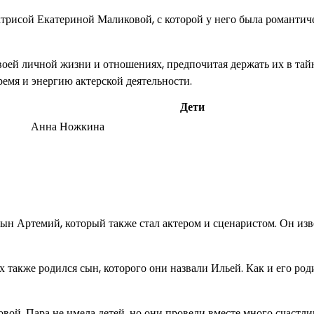
трисой Екатериной Маликовой, с которой у него была романтич
ей личной жизни и отношениях, предпочитая держать их в тай
ремя и энергию актерской деятельности.
Дети
Анна Ножкина
ын Артемий, который также стал актером и сценаристом. Он изв
 также родился сын, которого они назвали Ильей. Как и его род
ой. Пара не имела детей, но они провели вместе много счастли