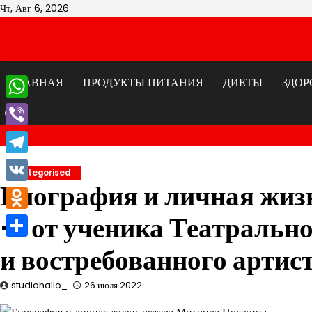
Перейти
Чт, Авг 6, 2026
к
содержимому
ГЛАВНАЯ
ПРОДУКТЫ ПИТАНИЯ
ДИЕТЫ
ЗДОР
WhatsApp
Viber
Telegram
Uncategorised
Биография и личная жиз
VK
— от ученика Театральн
Odnoklassniki
Отправить
и востребованного артис
studiohallo_
26 июля 2022