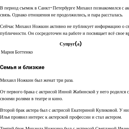
В период съемок в Санкт-Петербурге Михаил познакомился с ак
связь. Однако отношения не продолжились, и пара рассталась.
Сейчас Михаил Ножкин активно не публикует информацию о сво
публичности. Он сосредоточен на работе и посвящает всё свое в
Супруг(а)
Мария Боттенко
Семья и близкие
Михаил Ножкин был женат три раза.
От первого брака с актрисой Инной Жабинской у него родился с
своими ролями в театре и кино.
Второй брак актера был с актрисой Екатериной Куликовой. У них
Илья проявил интерес к актерской профессии и стал актером.
Третий брак Михаила Ножкина был с актрисой Светланой Иванов