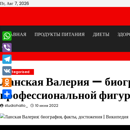
Перейти
Пт, Авг 7, 2026
к
содержимому
ГЛАВНАЯ
ПРОДУКТЫ ПИТАНИЯ
ДИЕТЫ
ЗДОР
WhatsApp
Viber
Telegram
Uncategorised
Ланская Валерия — биог
VK
профессиональной фигу
Odnoklassniki
Отправить
studiohallo_
10 июня 2022