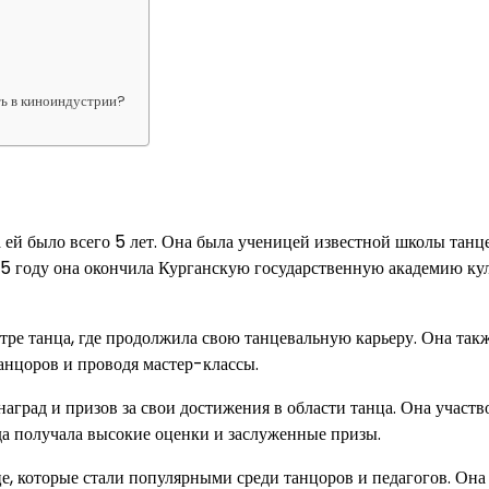
ть в киноиндустрии?
а ей было всего 5 лет. Она была ученицей известной школы танц
05 году она окончила Курганскую государственную академию ку
атре танца, где продолжила свою танцевальную карьеру. Она так
анцоров и проводя мастер-классы.
аград и призов за свои достижения в области танца. Она участв
а получала высокие оценки и заслуженные призы.
це, которые стали популярными среди танцоров и педагогов. Она