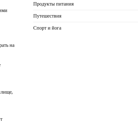
Продукты питания
кими
Путешествия
Спорт и йога
рать на
е
илище,
ет