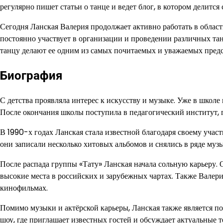
регулярно пишет статьи о танце и ведет блог, в котором делитс
Сегодня Ланская Валерия продолжает активно работать в облас
постоянно участвует в организации и проведении различных та
танцу делают ее одним из самых почитаемых и уважаемых предс
Биография
С детства проявляла интерес к искусству и музыке. Уже в школе
После окончания школы поступила в педагогический институт, 
В 1990-х годах Ланская стала известной благодаря своему уча
они записали несколько хитовых альбомов и снялись в ряде му
После распада группы «Тату» Ланская начала сольную карьеру.
высокие места в российских и зарубежных чартах. Также Валери
кинофильмах.
Помимо музыки и актёрской карьеры, Ланская также является п
шоу, где приглашает известных гостей и обсуждает актуальные т