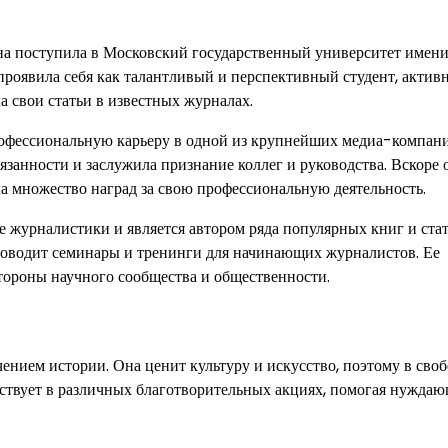
она поступила в Московский государственный университет имени
проявила себя как талантливый и перспективный студент, актив
а свои статьи в известных журналах.
рофессиональную карьеру в одной из крупнейших медиа-компан
язанности и заслужила признание коллег и руководства. Вскоре 
а множество наград за свою профессиональную деятельность.
е журналистики и является автором ряда популярных книг и ста
роводит семинары и тренинги для начинающих журналистов. Ее
тороны научного сообщества и общественности.
чением истории. Она ценит культуру и искусство, поэтому в сво
аствует в различных благотворительных акциях, помогая нужда