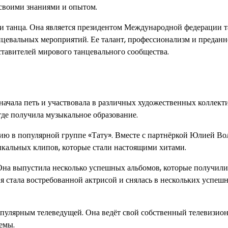
я своими знаниями и опытом.
ти танца. Она является президентом Международной федерации т
нцевальных мероприятий. Ее талант, профессионализм и преданн
тавителей мирового танцевального сообщества.
 начала петь и участвовала в различных художественных коллекти
где получила музыкальное образование.
стию в популярной группе «Тату». Вместе с партнёркой Юлией В
зыкальных клипов, которые стали настоящими хитами.
 Она выпустила несколько успешных альбомов, которые получили
я стала востребованной актрисой и снялась в нескольких успеш
опулярным телеведущей. Она ведёт свой собственный телевизио
емы.