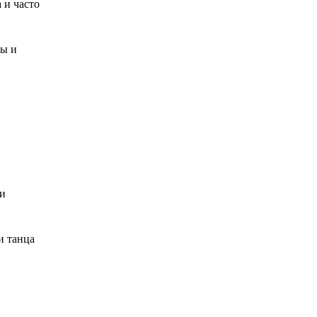
 и часто
ры и
 и
и танца