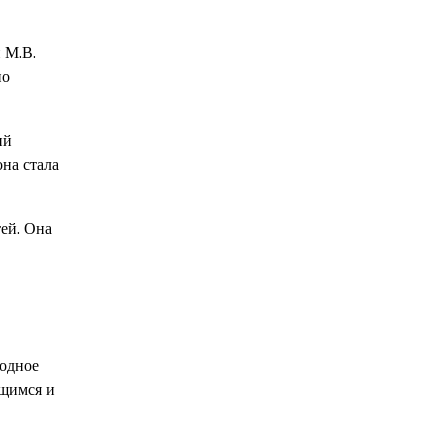
 М.В.
но
ий
она стала
тей. Она
бодное
ющимся и