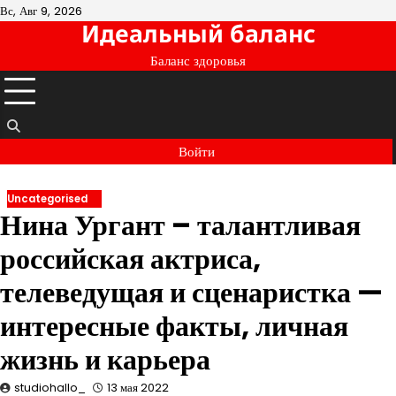
Перейти
Вс, Авг 9, 2026
Идеальный баланс
к
содержимому
Баланс здоровья
Войти
Uncategorised
Нина Ургант – талантливая
российская актриса,
телеведущая и сценаристка —
интересные факты, личная
жизнь и карьера
studiohallo_
13 мая 2022