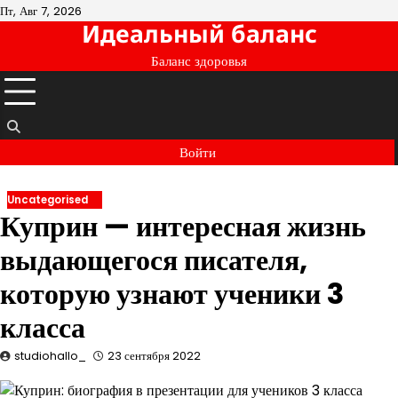
Перейти
Пт, Авг 7, 2026
Идеальный баланс
к
содержимому
Баланс здоровья
Войти
Uncategorised
Куприн — интересная жизнь
выдающегося писателя,
которую узнают ученики 3
класса
studiohallo_
23 сентября 2022