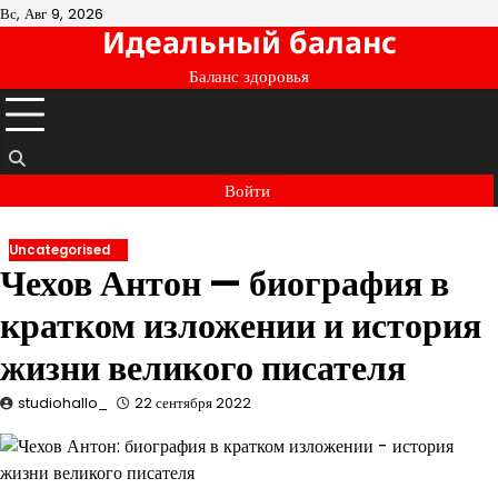
Перейти
Вс, Авг 9, 2026
Идеальный баланс
к
содержимому
Баланс здоровья
Войти
Uncategorised
Чехов Антон — биография в
кратком изложении и история
жизни великого писателя
studiohallo_
22 сентября 2022