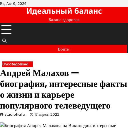
Перейти
Вс, Авг 9, 2026
Идеальный баланс
к
содержимому
Баланс здоровья
Войти
Uncategorised
Андрей Малахов —
биография, интересные факты
о жизни и карьере
популярного телеведущего
studiohallo_
17 апреля 2022