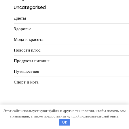
Uncategorised
Диеты
Здоровье
Мода и красота
Новости плюс
Продукты питания
Путешествия
Спорт и йога
Этот сайт использует куки-файлы и другие технологии, чтобы помочь вам
Copyright © 2026
Идеальный баланс
Тема Hourly News от
в навигации, а также предоставить лучший пользовательский опыт.
Artify Themes
.
OK