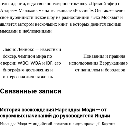
телевидении, ведя свое популярное ток-шоу «Прямой эфир с
Андреем Малаховым» на телеканале «Россия 1». Он также ведет
свое публицистическое шоу на радиостанции «Эхо Москвы» и
является автором нескольких книг, в которых делится своими
мыслями и наблюдениями.
Льюис Леннокс — известный
Навигация
боксер, чемпион мира по
Показания и правила
по
версии WBC, WBA и IBF, его
использования Веррукацида
биография, достижения и
от папиллом и бородавок
записям
интересная личная жизнь
Связанные записи
История восхождения Нарендры Моди — от
скромных начинаний до руководителя Индии
Нарендра Моди — индийский политик и лидер правящей Баратия