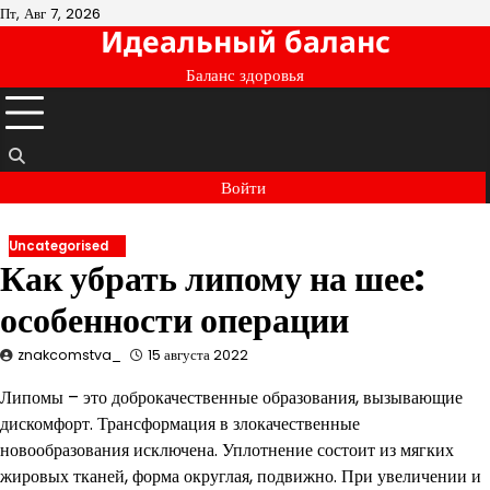
Перейти
Пт, Авг 7, 2026
Идеальный баланс
к
содержимому
Баланс здоровья
Войти
Uncategorised
Как убрать липому на шее:
особенности операции
znakcomstva_
15 августа 2022
Липомы – это доброкачественные образования, вызывающие
дискомфорт. Трансформация в злокачественные
новообразования исключена. Уплотнение состоит из мягких
жировых тканей, форма округлая, подвижно. При увеличении и