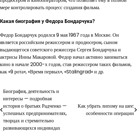
продюсером и кинооператором, что позволяет ему в полной
мере контролировать процесс создания фильма.
Какая биография у Федора Бондарчука?
Федор Бондарчук родился 9 мая 1967 года в Москве. Он
является российским режиссером и продюсером, сыном
выдающегося советского режиссера Сергея Бондарчука и
актрисы Инны Макаровой. Федор начал активно заниматься
кино в начале 2000-х годов, став режиссером таких фильмов,
как «9 рота», «Время первых», «Stalingrad» и др.
Биография, деятельность и
Навигация
интересы — подробная
по
история о братьях Радченко —
Как убрать липому на шее:
успешных предпринимателях,
особенности операции
записям
творцах и стремительно
развивающихся индивидах