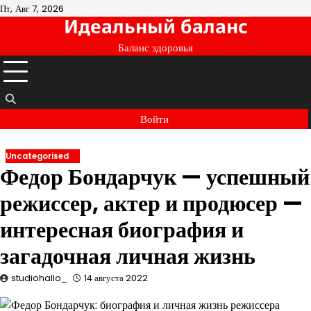
Перейти
Пт, Авг 7, 2026
Идеальный баланс
к
содержимому
Баланс здоровья
Войти
Uncategorised
Федор Бондарчук — успешный
режиссер, актер и продюсер —
интересная биография и
загадочная личная жизнь
studiohallo_
14 августа 2022