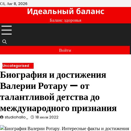
Перейти
Сб, Авг 8, 2026
Идеальный баланс
к
содержимому
Баланс здоровья
Войти
Uncategorised
Биография и достижения
Валерии Ротару — от
талантливой детства до
международного признания
studiohallo_
18 июля 2022