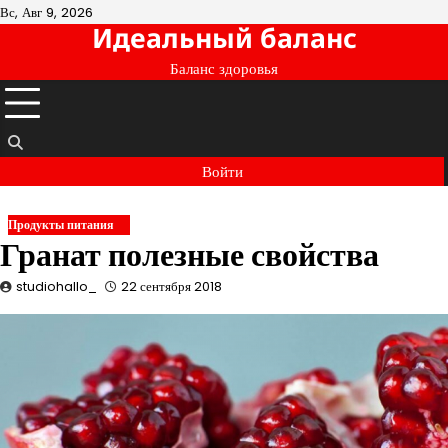
Перейти
Вс, Авг 9, 2026
Идеальный баланс
к
содержимому
Баланс здоровья
Войти
Продукты питания
Гранат полезные свойства
studiohallo_
22 сентября 2018