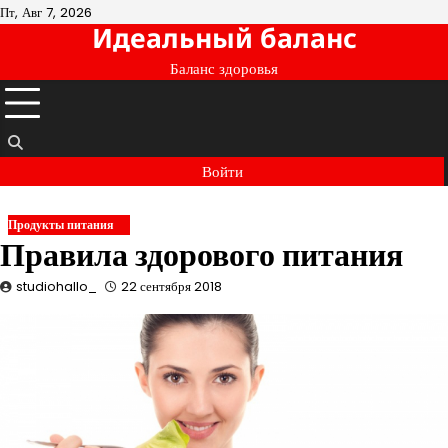
Перейти
Пт, Авг 7, 2026
Идеальный баланс
к
содержимому
Баланс здоровья
Войти
Продукты питания
Правила здорового питания
studiohallo_
22 сентября 2018