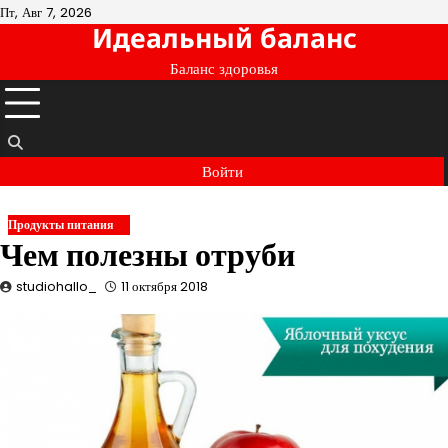
Перейти
Пт, Авг 7, 2026
Идеальный баланс
к
содержимому
Баланс здоровья
Войти
Продукты питания
Чем полезны отруби
studiohallo_
11 октября 2018