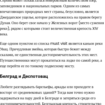
Сербия может похвастаться невероятным количеством озер,
заповедников и национальных парков. Одним из самых
впечатляющих природных мест страны, безусловно, является
Джердапское ущелье, которое расположилось на правом берегу
Дуная. Оно берет свое начало у Железных ворот (место сужения
реки), рядом с которыми стоит величественная крепость XIV
века.
Еще одним пунктом из списка must visit является каньон реки
Увац. Причудливая змейка, которая быстро бежит между
скалами, не единственная достопримечательность этих мест.
Путешественники могут прокатиться на лодке по самой реке, а
еще перейти ее по тонкому подвесному мосту.
Белград и Деспотовац
Любите разглядывать барельефы, аркады или приходите в
восторг от средневековых зданий? Тогда вам точно нужно
задержаться на пару дней в Белграде и затеряться среди его
достопримечательностей. Белградская крепость, строительство