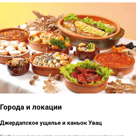
Города и локации
Джердапское ущелье и каньон Увац