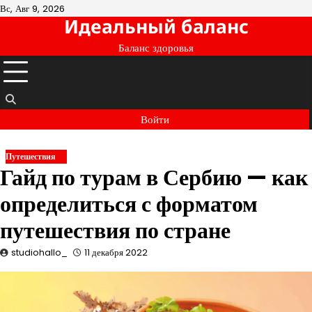
Перейти
Вс, Авг 9, 2026
Идеальный баланс
к
содержимому
Баланс здоровья
Войти
Путешествия
Гайд по турам в Сербию — как
определиться с форматом
путешествия по стране
studiohallo_
11 декабря 2022