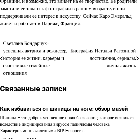
Франции, и возможно, это влияет на ее творчество. Ее родители
заметили ее талант к фотографии в раннем возрасте, и они
поддерживали ее интерес к искусству. Сейчас Каро Эмеральд
живет и работает в Париже, Франция.
Светлана Бондарчук-
Навигация
успешная актриса и режиссер,
Биография Натальи Рагозиной
по
история ее жизни, карьеры и
— достижения, сериалы,
счастливые семейные
личная жизнь
записям
отношения
Связанные записи
Как избавиться от шипицы на ноге: обзор мазей
Шипица – это доброкачественное новообразование, которое возникает
вследствие инфицирования вирусом папилломы человека.
Характерными проявлениями ВПЧ-нароста…