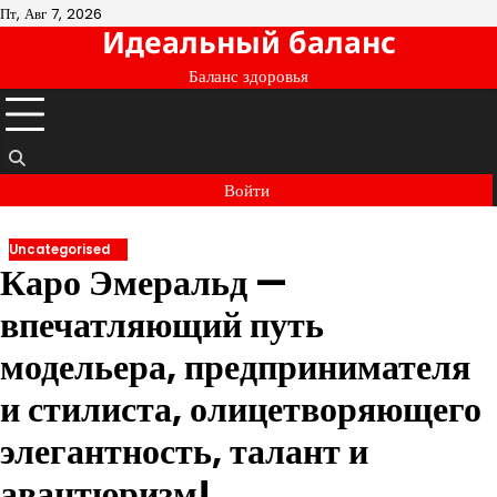
Перейти
Пт, Авг 7, 2026
Идеальный баланс
к
содержимому
Баланс здоровья
Войти
Uncategorised
Каро Эмеральд —
впечатляющий путь
модельера, предпринимателя
и стилиста, олицетворяющего
элегантность, талант и
авантюризм!