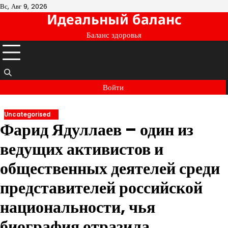
Перейти
Вс, Авг 9, 2026
Идеальный баланс
к
содержимому
Баланс здоровья
Войти
Uncategorised
Фарид Ядуллаев – один из
ведущих активистов и
общественных деятелей среди
представителей российской
национальности, чья
биография отразила