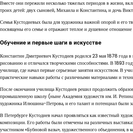
Вместе они пережили несколько тяжелых периодов в жизни, вк
троих детей: двух сыновей, Михаила и Константина, и дочь Вик
Семья Кустодиевых была для художника важной опорой и его 
посвящены его семье и отражают теплое и душевное отношение к
Обучение и первые шаги в искусстве
Константин Дмитриевич Кустодиев родился 23 мая 1878 года в г
рисованию и отличался творческими способностями. В 1893 го
училище, где начал первые серьезные занятия искусством. В уч
практические навыки работы с различными материалами и техн
После окончания училища Кустодиев решил продолжить образов
промышленную школу (ныне Академия художеств им. И. Репина)
художника Илюшина-Петрова, и его талант и потенциал были з
В Петербурге Кустодиев начал проявляться как известный худо
композиции. Его работы были отмечены на различных выставках
участником «Бубновой вазы», художественного объединения, в 