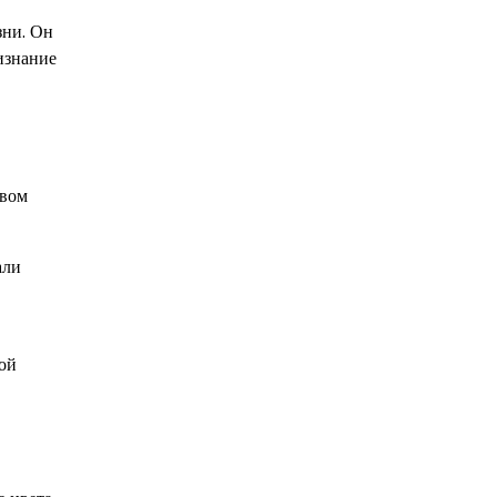
зни. Он
изнание
овом
али
ой