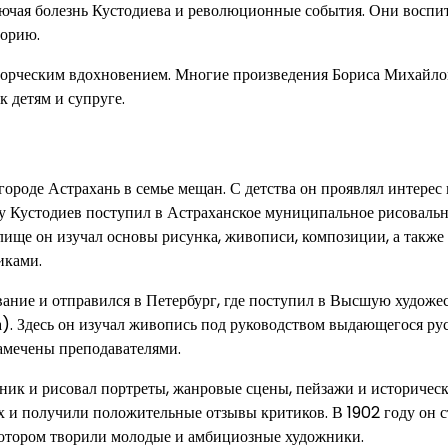
лючая болезнь Кустодиева и революционные события. Они воспи
торию.
творческим вдохновением. Многие произведения Бориса Михайл
 детям и супруге.
ороде Астрахань в семье мещан. С детства он проявлял интерес 
ду Кустодиев поступил в Астраханское муниципальное рисоваль
илище он изучал основы рисунка, живописи, композиции, а также
иками.
ание и отправился в Петербург, где поступил в Высшую художе
. Здесь он изучал живопись под руководством выдающегося ру
амечены преподавателями.
жник и рисовал портреты, жанровые сцены, пейзажи и историчес
 и получили положительные отзывы критиков. В 1902 году он с
котором творили молодые и амбициозные художники.