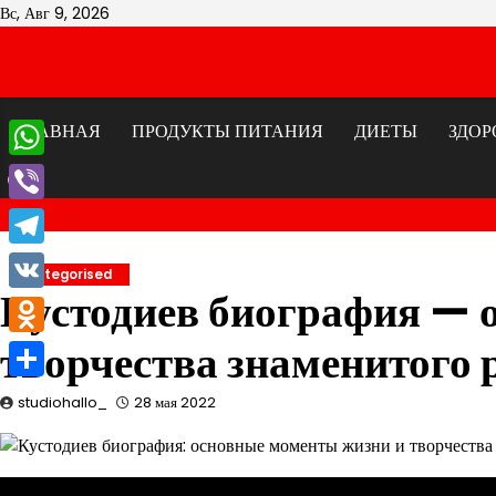
Перейти
Вс, Авг 9, 2026
к
содержимому
ГЛАВНАЯ
ПРОДУКТЫ ПИТАНИЯ
ДИЕТЫ
ЗДОР
WhatsApp
Viber
Telegram
Uncategorised
Кустодиев биография — 
VK
творчества знаменитого 
Odnoklassniki
Отправить
studiohallo_
28 мая 2022