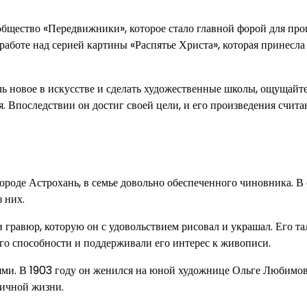
общество «Передвижники», которое стало главной форой для пр
работе над серией картины «Распятье Христа», которая принесла
чь новое в искусстве и сделать художественные школы, ощущайт
мя. Впоследствии он достиг своей цели, и его произведения счит
роде Астрохань, в семье довольно обеспеченного чиновника. В 
 них.
 гравюр, которую он с удовольствием рисовал и украшал. Его та
его способности и поддерживали его интерес к живописи.
ями. В 1903 году он женился на юной художнице Ольге Любимов
личной жизни.