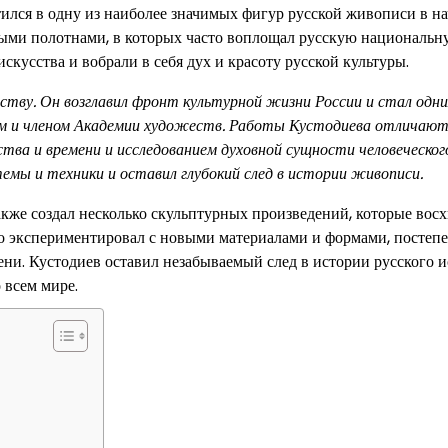
тился в одну из наиболее значимых фигур русской живописи в на
ными полотнами, в которых часто воплощал русскую национальн
кусства и вобрали в себя дух и красоту русской культуры.
ству. Он возглавил фронт культурной жизни России и стал одни
тем и членом Академии художеств. Работы Кустодиева отличают
ва и времени и исследованием духовной сущности человеческог
темы и техники и оставил глубокий след в истории живописи.
акже создал несколько скульптурных произведений, которые вос
о экспериментировал с новыми материалами и формами, постеп
ени. Кустодиев оставил незабываемый след в истории русского и
 всем мире.