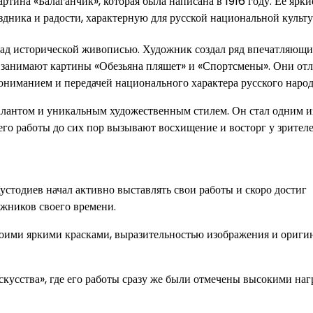
тина «Балаганчик», которая была написана в 1916 году. Ее ярки
дника и радости, характерную для русской национальной культу
 над исторической живописью. Художник создал ряд впечатляющ
о занимают картины «Обезьяна пляшет» и «Спортсмены». Они от
ониманием и передачей национального характера русского народ
алантом и уникальным художественным стилем. Он стал одним и
его работы до сих пор вызывают восхищение и восторг у зрителе
стодиев начал активно выставлять свои работы и скоро достиг
жников своего времени.
воими яркими красками, выразительностью изображения и ориги
усства», где его работы сразу же были отмечены высокими наг