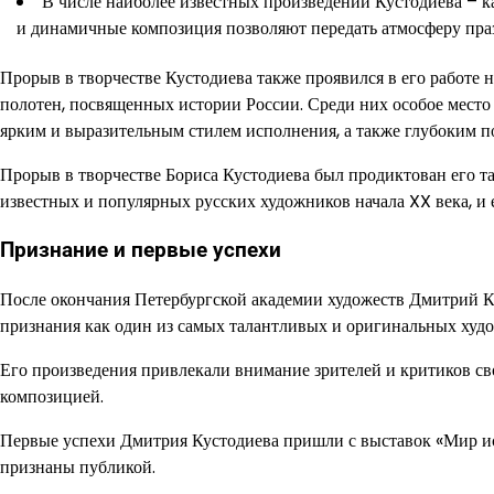
В числе наиболее известных произведений Кустодиева – кар
и динамичные композиция позволяют передать атмосферу праз
Прорыв в творчестве Кустодиева также проявился в его работе
полотен, посвященных истории России. Среди них особое мест
ярким и выразительным стилем исполнения, а также глубоким п
Прорыв в творчестве Бориса Кустодиева был продиктован его т
известных и популярных русских художников начала XX века, и 
Признание и первые успехи
После окончания Петербургской академии художеств Дмитрий Ку
признания как один из самых талантливых и оригинальных худо
Его произведения привлекали внимание зрителей и критиков с
композицией.
Первые успехи Дмитрия Кустодиева пришли с выставок «Мир иск
признаны публикой.