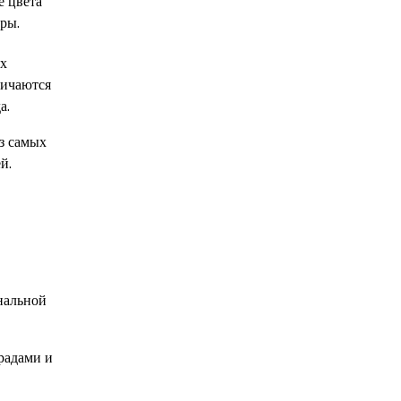
е цвета
ры.
их
личаются
а.
з самых
й.
нальной
радами и