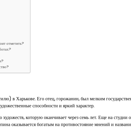
тоит отметить?
аботах?
и?
ство?
илю) в Харькове. Его отец, горожанин, был мелким государств
удожественные способности и яркий характер.
художеств, которую оканчивает через семь лет. Еще на студии 
епина оказывается богатым на противостояние мнений и названи