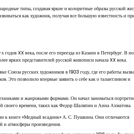
 народные типы, создавая яркие и колоритные образы русской жи
звиваться как художник, получая все большую известность и пр
 годов XX века, после его переезда из Казани в Петербург. В н
олее ярких представителей русской живописи начала XX века.
вке Союза русских художников в 1903 году, где его работы вызв
в. Это позволило впервые заявить о себе как о талантливом и
ехниками и жанровыми формами. Он начал заниматься портретн
й своего времени, таких как Федор Шаляпин и Анна Ахматова.
и к книге «Медный всадник» А. С. Пушкина. Они отличаются
й и атмосферы произведения.