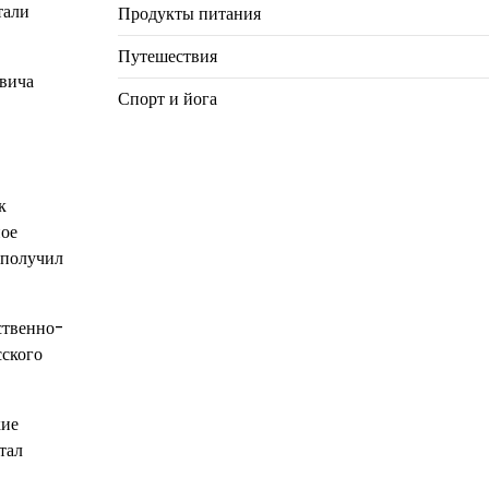
тали
Продукты питания
Путешествия
овича
Спорт и йога
к
ное
 получил
ственно-
сского
кие
тал