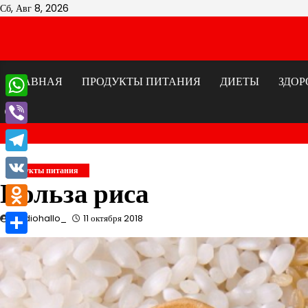
Перейти
Сб, Авг 8, 2026
к
содержимому
ГЛАВНАЯ
ПРОДУКТЫ ПИТАНИЯ
ДИЕТЫ
ЗДОР
WhatsApp
Viber
Telegram
Продукты питания
Польза риса
VK
Odnoklassniki
studiohallo_
11 октября 2018
Отправить