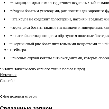
— защищает организм от сердечно-сосудистых заболеваний
-будучи богатым углеводами, рис полезен для хорошего ф
-эта крупа не содержит холестерина, натрия и вредных ж
-зерна риса богаты такими витаминами и минералами, как:
-в настойке отварного риса образуются полезные бактерии
— коричневый рис богат питательными веществами — нейр
Альцгеймера;
-рисовые отруби богаты антиоксидантами, которые способ
Читайте также:Масло черного тмина польза и вред
Источник
Спасибо!
Чем полезны отруби
Навигация
по
Связанные записи