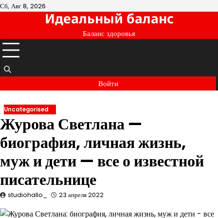
Перейти
Сб, Авг 8, 2026
Идеальный баланс
к
содержимому
Баланс здоровья
Войти
Uncategorised
Журова Светлана —
биография, личная жизнь,
муж и дети — все о известной
писательнице
studiohallo_
23 апреля 2022