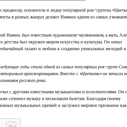
 продюсер, основатель и лидер популярной рок-группы «Цветы
именты в разных жанрах делают Намина одним из самых узнавае
гений Намин, был известным художником-муляжником, а мать, Ал
го детства был окружен миром искусства и культуры. Он начал
необычайный талант и любовь к созданию уникальных мелодий и
следующие годы стала одной из самых популярных рок-групп Сов
повторимым аранжировщиком. Вместе с «Цветами» он записал н
лонников русского рока.
ичал с другими известными музыкантами и исполнителями. Он 
акже сочинил музыку к нескольким балетам. Благодаря своему
тижных музыкальных премий и заслужил мировое признание как