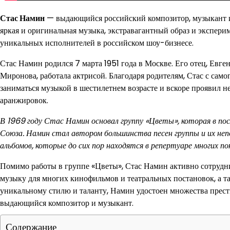
Стас Намин
— выдающийся российский композитор, музыкант и
яркая и оригинальная музыка, экстравагантный образ и экспер
уникальных исполнителей в российском шоу-бизнесе.
Стас Намин родился 7 марта 1951 года в Москве. Его отец, Ев
Миронова, работала актрисой. Благодаря родителям, Стас с само
заниматься музыкой в шестилетнем возрасте и вскоре проявил 
аранжировок.
В 1969 году Стас Намин основал группу «Цветы», которая в по
Союза. Намин стал автором большинства песен группы и их не
альбомов, которые до сих пор находятся в репертуаре многих пок
Помимо работы в группе «Цветы», Стас Намин активно сотрудн
музыку для многих кинофильмов и театральных постановок, а т
уникальному стилю и таланту, Намин удостоен множества прес
выдающийся композитор и музыкант.
Содержание