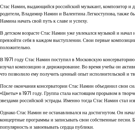
Стас Намин, выдающийся российский музыкант, композитор и ди
родители, Владимир Намин и Валентина Легкоступова, также б
Намина начать свой путь к славе и успеху.
В детском возрасте Стас Намин уже увлекался музыкой и начал 
превзойти себя в каждом выступлении. Свои первые композици
положительно.
В 1971 году Стас Намин поступил в Московскую консерваторию 
изучал композицию и дирижирование. Во время учебы он активн
что позволило ему получить ценный опыт исполнительской и тв
После окончания консерватории Стас Намин объединил свои с
«Цветы» в 1971 году. Группа стала настоящим прорывом в твор
звездами российской эстрады. Именно тогда Стас Намин стал и
Однако Стас Намин не останавливался на достигнутом. Он нача
концертные программы и записывать свои собственные песни. Б
популярность и завоевывать сердца публики.