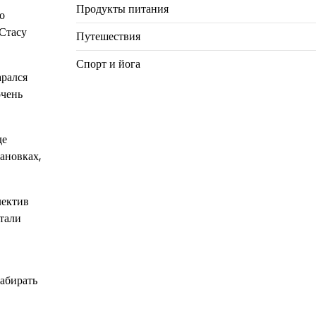
Продукты питания
о
 Стасу
Путешествия
Спорт и йога
арался
очень
де
ановках,
лектив
стали
набирать