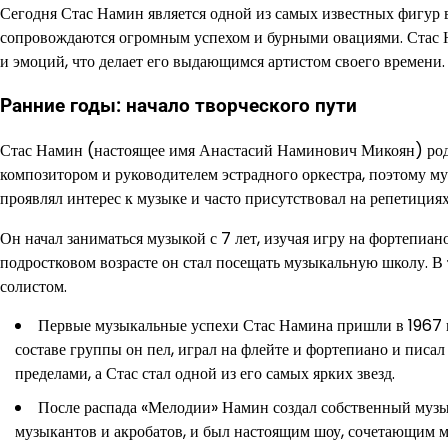
Сегодня Стас Намин является одной из самых известных фигур 
сопровождаются огромным успехом и бурными овациями. Стас Н
и эмоций, что делает его выдающимся артистом своего времени.
Ранние годы: начало творческого пути
Стас Намин (настоящее имя Анастасий Наминович Микоян) родил
композитором и руководителем эстрадного оркестра, поэтому му
проявлял интерес к музыке и часто присутствовал на репетициях
Он начал заниматься музыкой с 7 лет, изучая игру на фортепиан
подростковом возрасте он стал посещать музыкальную школу. В т
солистом.
Первые музыкальные успехи Стас Намина пришли в 1967 го
составе группы он пел, играл на флейте и фортепиано и писа
пределами, а Стас стал одной из его самых ярких звезд.
После распада «Мелодии» Намин создал собственный музык
музыкантов и акробатов, и был настоящим шоу, сочетающим м