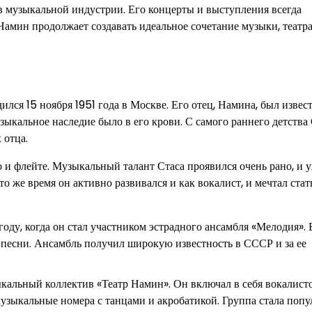
в музыкальной индустрии. Его концерты и выступления всегда
амин продолжает создавать идеальное сочетание музыки, театр
ся 15 ноября 1951 года в Москве. Его отец, Намина, был изве
зыкальное наследие было в его крови. С самого раннего детства
 отца.
о и флейте. Музыкальный талант Стаса проявился очень рано, и у
о же время он активно развивался и как вокалист, и мечтал стат
ду, когда он стал участником эстрадного ансамбля «Мелодия». 
л песни. Ансамбль получил широкую известность в СССР и за ее
альный коллектив «Театр Намин». Он включал в себя вокалисто
узыкальные номера с танцами и акробатикой. Группа стала попу