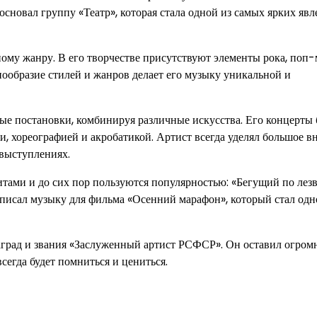
сновал группу «Театр», которая стала одной из самых ярких яв
му жанру. В его творчестве присутствуют элементы рока, поп-
нообразие стилей и жанров делает его музыку уникальной и
ные постановки, комбинируя различные искусства. Его концерты
 хореографией и акробатикой. Артист всегда уделял большое в
 выступлениях.
итами и до сих пор пользуются популярностью: «Бегущий по лез
аписал музыку для фильма «Осенний марафон», который стал одн
град и звания «Заслуженный артист РСФСР». Он оставил огром
сегда будет помниться и цениться.