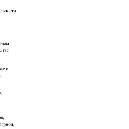
альности
стным
 Стас
же в
ь
В
в,
лярной,