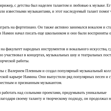
рижер, с детства был наделен талантом и любовью к музыке. Ег
ыли известными музыкантами, и этот наследуемый талант помог
играть на фортепиано. Он также активно занимался вокалом и ст
и Намин начал писать еще школьником и они были восприняты 
на факультет народных инструментов и вокального искусства, г
о участвовал в концертах, музыкальных шоу и театральных пост
орческой работы.
илы с Валерием Плевным и создал популярный музыкальный кол
ческой карьере Намина. Они выпустили ряд популярных песен и 
звестным и признанным музыкантом.
л работать над сольными проектами, придумывать уникальные
лагодаря своему таланту и творческому подходу, он продолжал 