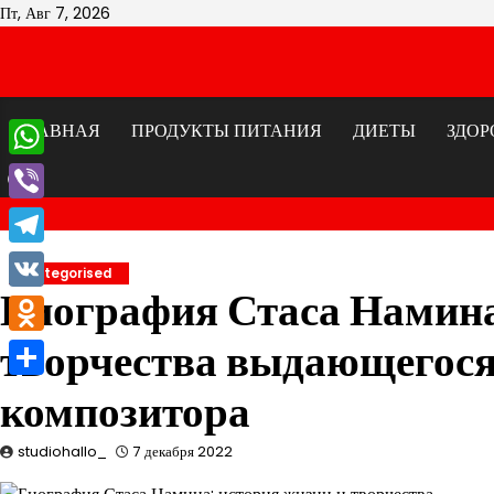
Перейти
Пт, Авг 7, 2026
к
содержимому
ГЛАВНАЯ
ПРОДУКТЫ ПИТАНИЯ
ДИЕТЫ
ЗДОР
WhatsApp
Viber
Telegram
Uncategorised
Биография Стаса Намина
VK
творчества выдающегося
Odnoklassniki
Отправить
композитора
studiohallo_
7 декабря 2022