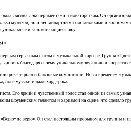
ы была связана с экспериментами и новаторством. Он организов
только музыкой, но и нестандартными постановками и костюмам
ть уникальные и запоминающиеся шоу.
ты»
о первым серьезным шагом в музыкальной карьере. Группа «Цвет
улярность благодаря своему уникальному звучанию и энергетике
енно рок-н-ролл и блюзовые композиции. Но со временем музы
ка, поп-музыки и даже хард-рока.
тиста. Его яркий и чувственный голос стал одной из самых узна
воим шоуменским талантом и харизмой на сцене, что сделало гр
 «Верю-не верю». Он стал настоящим прорывом для группы и п