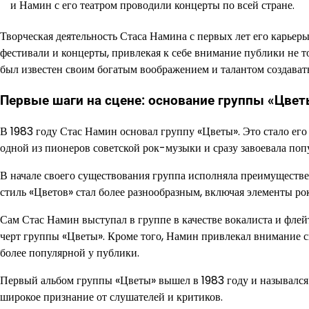
и Намин с его театром проводили концерты по всей стране.
Творческая деятельность Стаса Намина с первых лет его карьер
фестивали и концерты, привлекая к себе внимание публики не 
был известен своим богатым воображением и талантом создава
Первые шаги на сцене: основание группы «Цве
В 1983 году Стас Намин основал группу «Цветы». Это стало ег
одной из пионеров советской рок-музыки и сразу завоевала поп
В начале своего существования группа исполняла преимуществ
стиль «Цветов» стал более разнообразным, включая элементы ро
Сам Стас Намин выступал в группе в качестве вокалиста и флей
черт группы «Цветы». Кроме того, Намин привлекал внимание с
более популярной у публики.
Первый альбом группы «Цветы» вышел в 1983 году и назывался
широкое признание от слушателей и критиков.