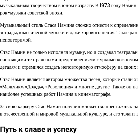
музыкальным творчеством в юном возрасте. В 1973 году Намин о
рок-музыки советской эпохи.
Музыкальный стиль Стаса Намина сложно отнести к определенно
эстрады, классической музыки и даже хорового пения. Такое раз
неповторимой.
Стас Намин не только исполнял музыку, но и создавал театраль
настоящими театральными представлениями с яркими костюмами,
деталям и стремился создать неповторимую атмосферу на своих
Стас Намин является автором множества песен, которые стали х
«Мальчик», «Дождь», «Революция» и многие другие. Также он н
наиболее успешных работ Намина в кинематографе.
За свою карьеру Стас Намин получил множество престижных на
в отечественной и мировой музыкальной культуре, и его талант в
Путь к славе и успеху