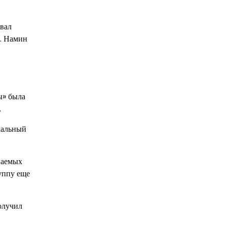
ывал
и. Намин
ы» была
.
кальный
ваемых
уппу еще
олучил