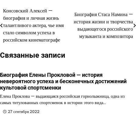
Консовский Алексей —
Навигация
Биография Стаса Намина —
биография и личная жизнь
история жизни и творчества
по
талантливого актера, чье имя
выдающегося российского
стало символом успеха в
записям
музыканта и композитора
российском кинематографе
Связанные записи
Биография Елены Прокловой — история
невероятного успеха и бесконечных достижений
культовой спортсменки
Елена Проклова — выдающаяся российская горнолыжница, одна из
самых титулованных спортсменок в истории этого вида…
27 сентября 2022