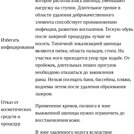
которой располагалась шипица, уменьшают
нагрузку на ступни. Длительное трение в
области удаления доброкачественного
элемента способствует проникновению
инфекции, развитию воспаления. Тесную обувь
после лазерной процедуры лучше не
Избегать
носить. Типичной локализацией шипицы
инфицирования
являются пятки, область пальцев, стопа. На
участки ноги приходится упор при ходьбе. От
пробежек, длительных пеших прогулок
необходимо отказаться до заживления
раны. Нельзя посещать бани, бассейны, пляжи,
водоемы летом после удаления образования
лазером.
Отказ от
Применение кремов, пилинга в зоне
косметических
выжженной шипицы нужно ограничить до
средств и
восстановления кожи.
процедур
В зоне удаленного недуга вследствие