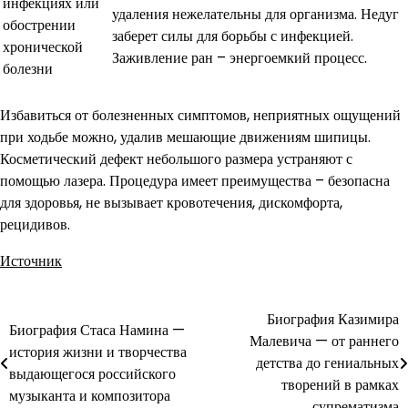
инфекциях или
удаления нежелательны для организма. Недуг
обострении
заберет силы для борьбы с инфекцией.
хронической
Заживление ран – энергоемкий процесс.
болезни
Избавиться от болезненных симптомов, неприятных ощущений
при ходьбе можно, удалив мешающие движениям шипицы.
Косметический дефект небольшого размера устраняют с
помощью лазера. Процедура имеет преимущества – безопасна
для здоровья, не вызывает кровотечения, дискомфорта,
рецидивов.
Источник
Биография Казимира
Навигация
Биография Стаса Намина —
Малевича — от раннего
история жизни и творчества
по
детства до гениальных
выдающегося российского
творений в рамках
записям
музыканта и композитора
супрематизма