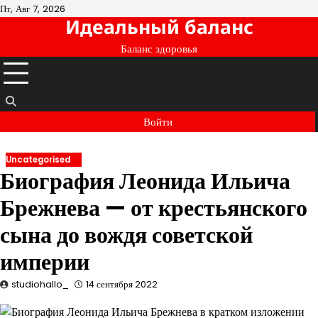
Перейти
Пт, Авг 7, 2026
Идеальный баланс
к
содержимому
Баланс здоровья
Войти
Uncategorised
Биография Леонида Ильича
Брежнева — от крестьянского
сына до вождя советской
империи
studiohallo_
14 сентября 2022