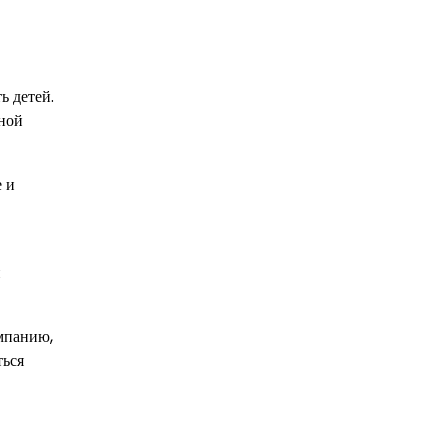
ь детей.
чной
 и
и
омпанию,
ться