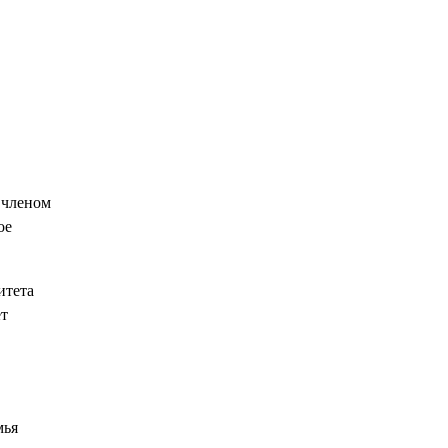
 членом
ое
итета
ет
мья