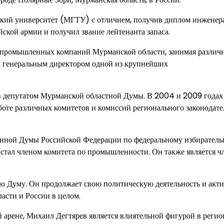
ский университет (МГТУ) с отличием, получив диплом инженер
йской армии и получил звание лейтенанта запаса.
е промышленных компаний Мурманской области, занимая различ
ал генеральным директором одной из крупнейших
ав депутатом Мурманской областной Думы. В 2004 и 2009 годах
аботе различных комитетов и комиссий регионального законодат
венной Думы Российской Федерации по федеральному избирател
 стал членом комитета по промышленности. Он также является ч
ую Думу. Он продолжает свою политическую деятельность и акт
асти и России в целом.
 арене, Михаил Дегтярев является влиятельной фигурой в регио