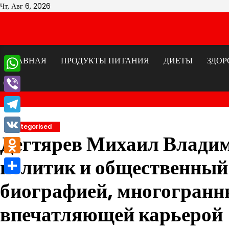
Перейти
Чт, Авг 6, 2026
к
содержимому
ГЛАВНАЯ
ПРОДУКТЫ ПИТАНИЯ
ДИЕТЫ
ЗДОР
WhatsApp
Viber
Telegram
Uncategorised
Дегтярев Михаил Влади
VK
политик и общественный
Odnoklassniki
Отправить
биографией, многогранн
впечатляющей карьерой