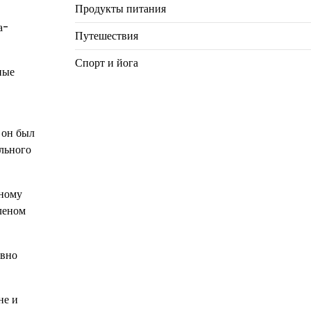
Продукты питания
а-
Путешествия
Спорт и йога
ные
 он был
ельного
ьному
леном
ивно
не и