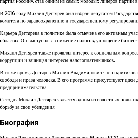
партия России», став одним из самых молодых лидеров партии в
В 2016 году Михаил Дегтярев был избран депутатом Государств
комитета по здравоохранению и государственному регулирован
Карьера Дегтярева в политике была отмечена его активным уча
областях. Он выступал за снижение налогов, упрощение бизнес
Михаил Дегтярев также проявлял интерес к социальным вопроса
коррупции и защищал интересы налогоплательщиков.
В то же время, Дегтярев Михаил Владимирович часто критикова
свободы и права человека. В его программе присутствуют идеи
предпринимательства.
Сегодня Михаил Дегтярев является одним из известных полити
борьбу за свои убеждения.
Биография
Михаил Владимирович Дегтярев родился 16 июля 1970 года в го