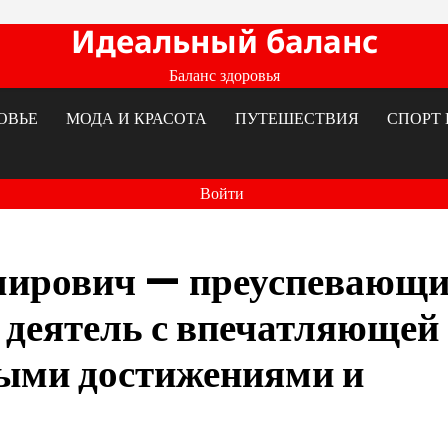
Идеальный баланс
Баланс здоровья
ОВЬЕ
МОДА И КРАСОТА
ПУТЕШЕСТВИЯ
СПОРТ 
Войти
мирович — преуспевающ
 деятель с впечатляющей
ыми достижениями и