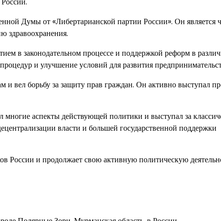
 России.
енной Думы от «Либертарианской партии России». Он является 
ию здравоохранения.
стием в законодательном процессе и поддержкой реформ в разли
-процедур и улучшение условий для развития предпринимательст
м и вел борьбу за защиту прав граждан. Он активно выступал п
л многие аспекты действующей политики и выступал за классич
 децентрализации власти и большей государственной поддержки
ков России и продолжает свою активную политическую деятельн
роде Полярные Зори, Мурманская область, в России.