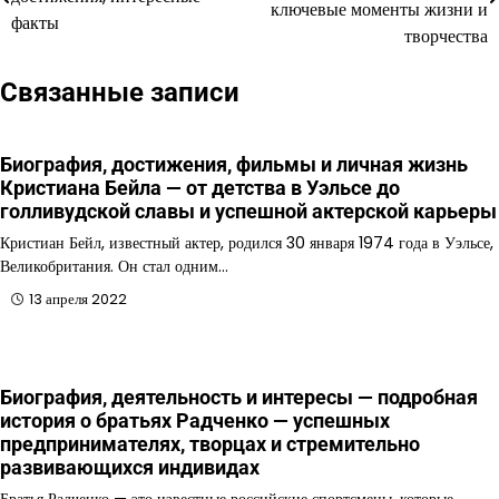
по
ключевые моменты жизни и
факты
творчества
записям
Связанные записи
Биография, достижения, фильмы и личная жизнь
Кристиана Бейла — от детства в Уэльсе до
голливудской славы и успешной актерской карьеры
Кристиан Бейл, известный актер, родился 30 января 1974 года в Уэльсе,
Великобритания. Он стал одним…
13 апреля 2022
Биография, деятельность и интересы — подробная
история о братьях Радченко — успешных
предпринимателях, творцах и стремительно
развивающихся индивидах
Братья Радченко — это известные российские спортсмены, которые