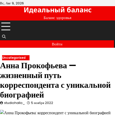
Перейти
Вс, Авг 9, 2026
Идеальный баланс
к
содержимому
Баланс здоровья
Войти
Uncategorised
Анна Прокофьева —
жизненный путь
корреспондента с уникальной
биографией
studiohallo_
5 ноября 2022